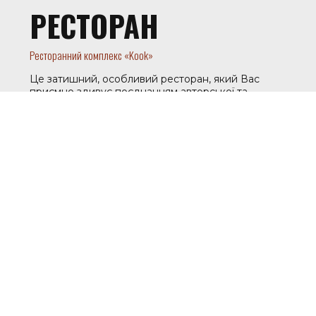
РЕСТОРАН
Ресторанний комплекс «Kook»
Це затишний, особливий ресторан, який Вас
приємно здивує поєднанням авторської та
європейської кухні, ароматною кавою
ексклюзивного обсмаження, авторськими
коктейлями та напоями, стильним інтер‘єром,
привітним кваліфікованим персоналом. Ми
подбаємо про те, щоб Ваш гастрономічний та
естетичний відпочинок був досконалим!
ДЕТАЛЬНІШЕ